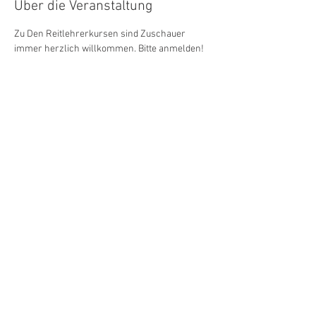
Über die Veranstaltung
Zu Den Reitlehrerkursen sind Zuschauer 
immer herzlich willkommen. Bitte anmelden!
Diese Veranstaltung teilen
Sabine Mosen
Licensed Teacher & Master Teacher