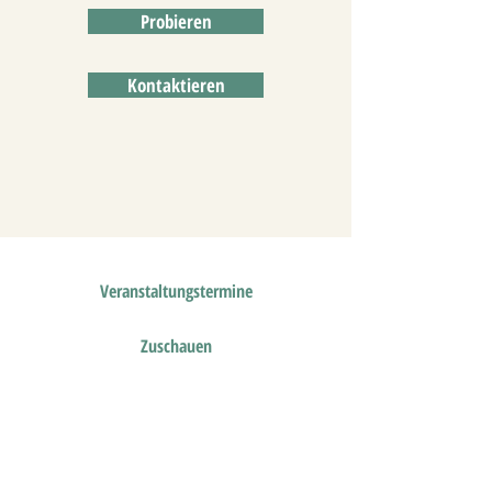
Probieren
Kontaktieren
Veranstaltungstermine
Zuschauen
- Training für angehende
Reitlehrer der Ecole de Légèreté
-
Teilnahme als Zuschauer