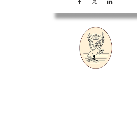
Sa
Licensed Teacher 
of the Ecole de Légèr
Ecol